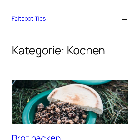
Zum
Inhalt
Faltboot Tips
springen
Kategorie:
Kochen
Brot backen