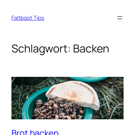
Zum
Inhalt
Faltboot Tips
springen
Schlagwort:
Backen
Brot backen