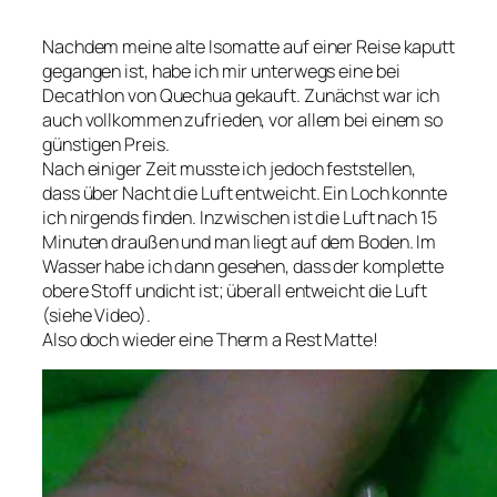
Nachdem meine alte Isomatte auf einer Reise kaputt
gegangen ist, habe ich mir unterwegs eine bei
Decathlon von Quechua gekauft. Zunächst war ich
auch vollkommen zufrieden, vor allem bei einem so
günstigen Preis.
Nach einiger Zeit musste ich jedoch feststellen,
dass über Nacht die Luft entweicht. Ein Loch konnte
ich nirgends finden. Inzwischen ist die Luft nach 15
Minuten draußen und man liegt auf dem Boden. Im
Wasser habe ich dann gesehen, dass der komplette
obere Stoff undicht ist; überall entweicht die Luft
(siehe Video).
Also doch wieder eine Therm a Rest Matte!​