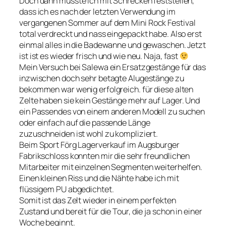
Doch dann musste ich mit Schrecken feststellen,
dass ich es nach der letzten Verwendung im
vergangenen Sommer auf dem Mini Rock Festival
total verdreckt und nass eingepackt habe. Also erst
einmal alles in die Badewanne und gewaschen. Jetzt
ist ist es wieder frisch und wie neu. Naja, fast
Mein Versuch bei Salewa ein Ersatzgestänge für das
inzwischen doch sehr betagte Alugestänge zu
bekommen war wenig erfolgreich. für diese alten
Zelte haben sie kein Gestänge mehr auf Lager. Und
ein Passendes von einem anderen Modell zu suchen
oder einfach auf die passende Länge
zuzuschneiden ist wohl zu kompliziert.
Beim Sport Förg Lagerverkauf im Augsburger
Fabrikschloss konnten mir die sehr freundlichen
Mitarbeiter mit einzelnen Segmenten weiterhelfen.
Einen kleinen Riss und die Nähte habe ich mit
flüssigem PU abgedichtet.
Somit ist das Zelt wieder in einem perfekten
Zustand und bereit für die Tour, die ja schon in einer
Woche beginnt.