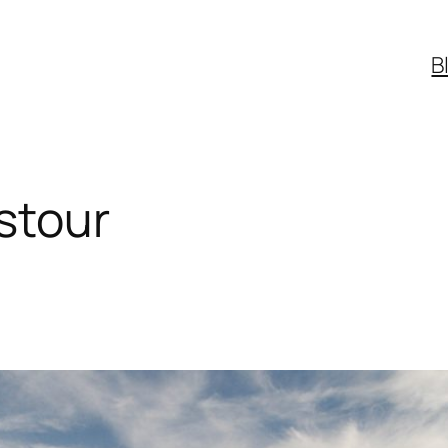
B
stour