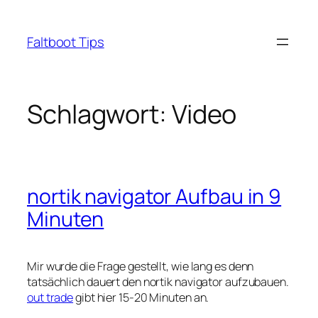
Zum
Inhalt
Faltboot Tips
springen
Schlagwort:
Video
nortik navigator Aufbau in 9
Minuten
Mir wurde die Frage gestellt, wie lang es denn
tatsächlich dauert den nortik navigator aufzubauen.
out trade
gibt hier 15-20 Minuten an.