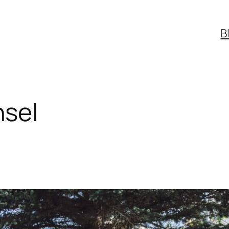
B
sel