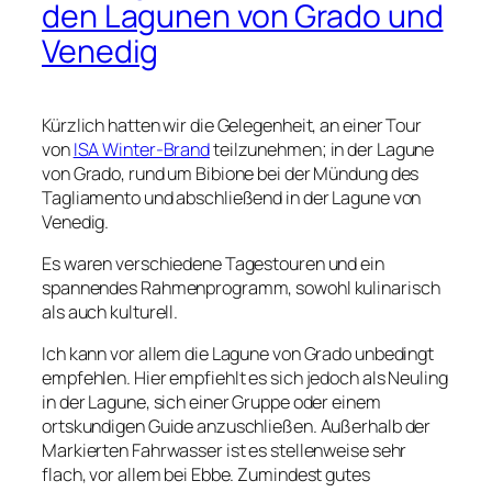
den Lagunen von Grado und
Venedig
Kürzlich hatten wir die Gelegenheit, an einer Tour
von
ISA Winter-Brand
teilzunehmen; in der Lagune
von Grado, rund um Bibione bei der Mündung des
Tagliamento und abschließend in der Lagune von
Venedig.
Es waren verschiedene Tagestouren und ein
spannendes Rahmenprogramm, sowohl kulinarisch
als auch kulturell.
Ich kann vor allem die Lagune von Grado unbedingt
empfehlen. Hier empfiehlt es sich jedoch als Neuling
in der Lagune, sich einer Gruppe oder einem
ortskundigen Guide anzuschließen. Außerhalb der
Markierten Fahrwasser ist es stellenweise sehr
flach, vor allem bei Ebbe. Zumindest gutes