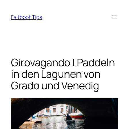
Zum
Inhalt
Faltboot Tips
springen
Girovagando | Paddeln
in den Lagunen von
Grado und Venedig