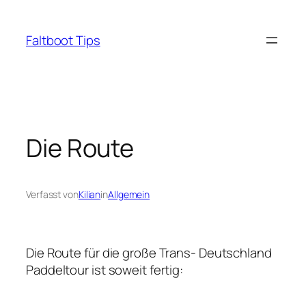
Zum
Inhalt
Faltboot Tips
springen
Die Route
Verfasst von
Kilian
in
Allgemein
Die Route für die große Trans- Deutschland
Paddeltour ist soweit fertig: