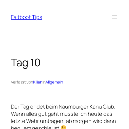
Zum
Inhalt
Faltboot Tips
springen
Tag 10
Verfasst von
Kilian
in
Allgemein
Der Tag endet beim Naumburger Kanu Club.
Wenn alles gut geht musste ich heute das
letzte Wehr umtragen, ab morgen wird dann
bequem geschleust