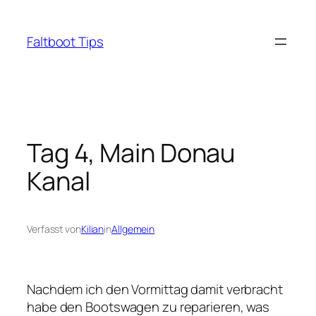
Zum
Inhalt
Faltboot Tips
springen
Tag 4, Main Donau
Kanal
Verfasst von
Kilian
in
Allgemein
Nachdem ich den Vormittag damit verbracht
habe den Bootswagen zu reparieren, was