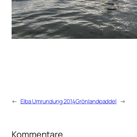
←
Elba Umrundung 2014
Grönlandpaddel
→
Kommentare