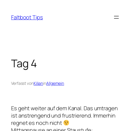
Zum
Inhalt
Faltboot Tips
springen
Tag 4
Verfasst von
Kilian
in
Allgemein
Es geht weiter auf dem Kanal. Das umtragen
ist anstrengend und frustrierend. Immerhin
regnet es noch nicht
Mittagspause an einer Staustufe: