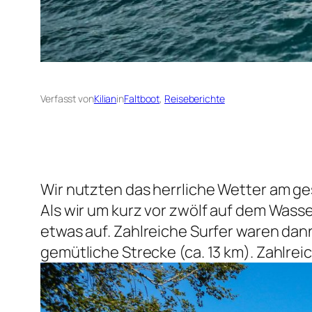
Verfasst von
Kilian
in
Faltboot
, 
Reiseberichte
Wir nutzten das herrliche Wetter am g
Als wir um kurz vor zwölf auf dem Wass
etwas auf. Zahlreiche Surfer waren dan
gemütliche Strecke (ca. 13 km). Zahlreic