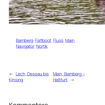
Bamberg
Faltboot
Fluss
Main
Navigator
Nortik
←
Lech, Dessau bis
Main, Bamberg –
Kinsing
Haßfurt
→