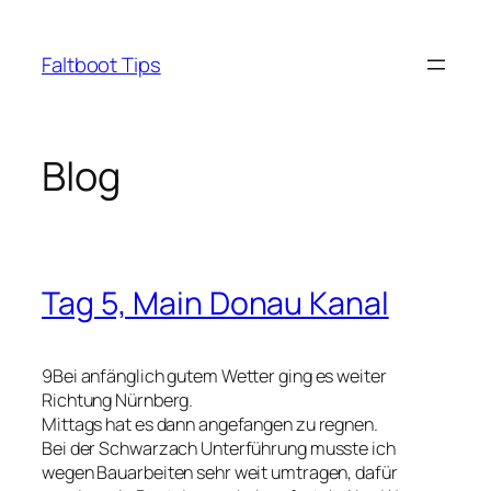
Zum
Inhalt
Faltboot Tips
springen
Blog
Tag 5, Main Donau Kanal
9Bei anfänglich gutem Wetter ging es weiter
Richtung Nürnberg.
Mittags hat es dann angefangen zu regnen.
Bei der Schwarzach Unterführung musste ich
wegen Bauarbeiten sehr weit umtragen, dafür