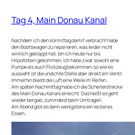
Tag 4, Main Donau Kanal
Nachdem ich den Vormittag damit verbracht habe
den Bootswagen zu reparieren, was leider nicht
wirklich geklappt hat, bin ich heute nur bis
Hilpoltstein gekommen. Ich habe zwar sowohl eine
Pumpe als auch Flickzeug bekommen, so wie es
aussieht ist die undichte Stelle aber direkt am Ventil.
Immerhin bleibt die Luft eine Weile im Reifen…
Am späten Nachmittag habe ich die Scheitelstrecke
des Main Donau Kanals erreicht. Das heißt es geht
wieder bergab, zumindest beim Umtragen.
Am Abend gibt es dann wenigstens ein leckeres
Essen…