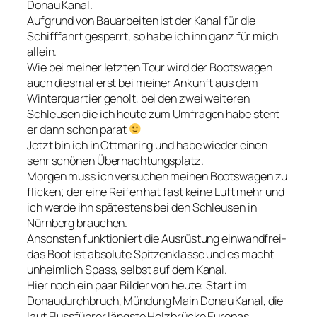
Donau Kanal.
Aufgrund von Bauarbeiten ist der Kanal für die
Schifffahrt gesperrt, so habe ich ihn ganz für mich
allein.
Wie bei meiner letzten Tour wird der Bootswagen
auch diesmal erst bei meiner Ankunft aus dem
Winterquartier geholt, bei den zwei weiteren
Schleusen die ich heute zum Umfragen habe steht
er dann schon parat
Jetzt bin ich in Ottmaring und habe wieder einen
sehr schönen Übernachtungsplatz.
Morgen muss ich versuchen meinen Bootswagen zu
flicken; der eine Reifen hat fast keine Luft mehr und
ich werde ihn spätestens bei den Schleusen in
Nürnberg brauchen.
Ansonsten funktioniert die Ausrüstung einwandfrei-
das Boot ist absolute Spitzenklasse und es macht
unheimlich Spass, selbst auf dem Kanal.
Hier noch ein paar Bilder von heute: Start im
Donaudurchbruch, Mündung Main Donau Kanal, die
laut Flussführer längste Holzbrücke Europas,